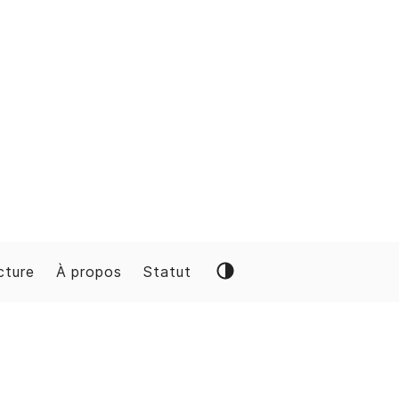
cture
À propos
Statut