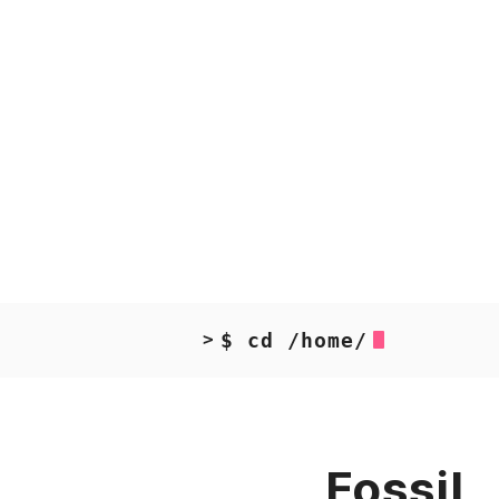
$ cd /home/
>
Fossil