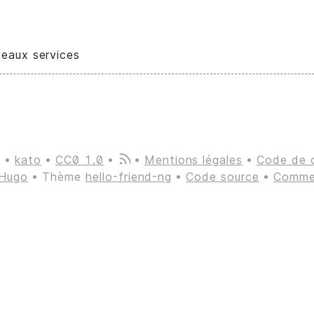
eaux services
6
kato
CC0 1.0
Mentions légales
Code de 
Hugo
Thème
hello-friend-ng
Code source
Commen