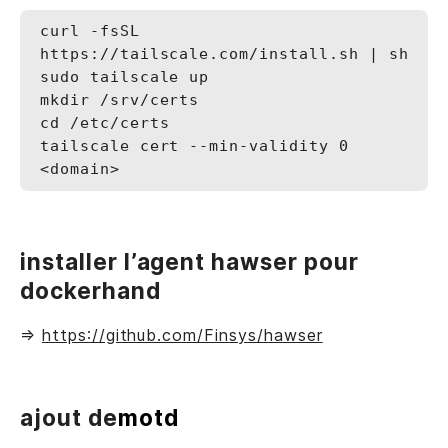
curl -fsSL 
https://tailscale.com/install.sh | sh

sudo tailscale up

mkdir /srv/certs

cd /etc/certs

tailscale cert --min-validity 0 
installer l’agent hawser pour
dockerhand
=>
https://github.com/Finsys/hawser
ajout de
motd