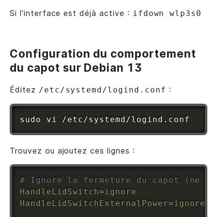
Si l’interface est déjà active :
ifdown wlp3s0
Configuration du comportement
du capot sur Debian 13
Éditez
:
/etc/systemd/logind.conf
sudo
vi
Trouvez ou ajoutez ces lignes :
# Ignore la fermeture du capot (ne me
HandleLidSwitch
=
ignore
HandleLidSwitchExternalPower
=
ignore