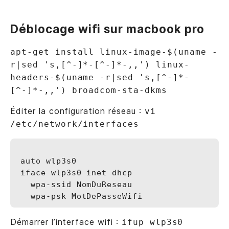
Déblocage wifi sur macbook pro
apt-get install linux-image-$(uname -
r|sed 's,[^-]*-[^-]*-,,') linux-
headers-$(uname -r|sed 's,[^-]*-
[^-]*-,,') broadcom-sta-dkms
Éditer la configuration réseau :
vi
/etc/network/interfaces
auto wlp3s0

iface wlp3s0 inet dhcp

  wpa-ssid NomDuReseau

Démarrer l’interface wifi :
ifup wlp3s0