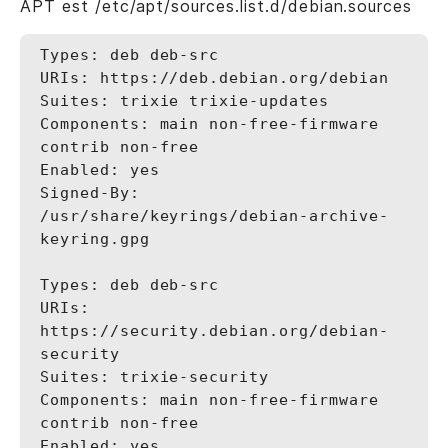
APT est /etc/apt/sources.list.d/debian.sources
Types: deb deb-src

URIs: https://deb.debian.org/debian

Suites: trixie trixie-updates

Components: main non-free-firmware 
contrib non-free

Enabled: yes

Signed-By: 
/usr/share/keyrings/debian-archive-
keyring.gpg

Types: deb deb-src

URIs: 
https://security.debian.org/debian-
security

Suites: trixie-security

Components: main non-free-firmware 
contrib non-free

Enabled: yes
