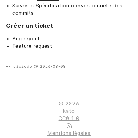
Suivre la
Spécification conventionnelle des
commits
Créer un ticket
Bug report
Feature request
d3c2dde
@ 2026-08-08
© 2026
kato
CC0 1.0
Mentions légales