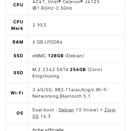
4C4T, Intel® Celeron® J4125
CPU
@1.8GHz-2.5GHz
CPU
2 953
Mark
RAM
6 GB LPDDR4
SSD
eMMC
128GB
(Debian)
M.2 2242 SATA
256GB
(Zorin)
SSD
Kingchuxing
2.4G/5G, 802.11a/ac/b/g/n Wi-Fi
Wi-Fi
Networking,Bluetooth 5.1
Dual boot :
Debian
13 (trixie) +
Zorin
OS
OS
16.3
fiche officielle